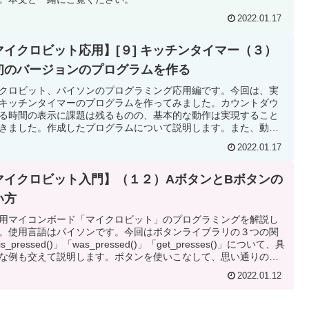
2022.01.17
マイクロビット応用】[９] キッチンタイマー（３）
初のバージョンのプログラムを作る
クロビット、パイソンのプログラミング応用編です。今回は、実
キッチンタイマーのプログラムを作ってみました。カウントダウ
る時間の表示に課題は残るものの、基本的な動作は実現すること
きました。作成したプログラムについて説明します。また、動画
意しました。実際の動きもご確認ください。
2022.01.17
マイクロビット入門】（１２）AボタンとBボタンの
い方
用マイコンボード「マイクロビット」のプログラミングを解説し
。使用言語はパイソンです。今回はボタンライブラリの３つの関
s_pressed()」「was_pressed()」「get_presses()」について、具
な例も交えて説明します。ボタンを使いこなして、思い通りの動
するプログラムを作ろう！
2022.01.12