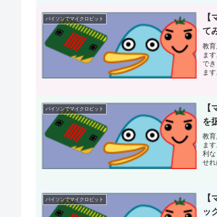
【
パイソンでマイクロビット
てみ
教育
ます
でき
ます
んで
【
パイソンでマイクロビット
を
教育
ます
利な
せれ
文と
【
パイソンでマイクロビット
ッ