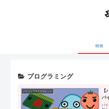
映画
プログラミング
【
パイソンでマイクロビット
パ
パイ