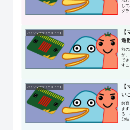
加わ
して
グラ
【
パイソンでマイクロビット
進
前の
が、
でき
すこ
【
パイソンでマイクロビット
いこ
教育
ます
る「
分岐
う。