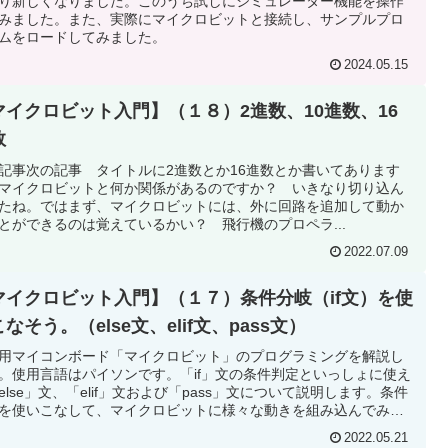
り新しくなりました。このうち試しにシミュレーター機能を操作
みました。また、実際にマイクロビットと接続し、サンプルプロ
ムをロードしてみました。
2024.05.15
マイクロビット入門】（１８）2進数、10進数、16
数
記事次の記事 タイトルに2進数とか16進数とか書いてあります
マイクロビットと何か関係があるのですか？ いきなり切り込ん
たね。ではまず、マイクロビットには、外に回路を追加して動か
とができるのは覚えているかい？ 飛行機のプロペラ...
2022.07.09
マイクロビット入門】（１７）条件分岐（if文）を使
なそう。（else文、elif文、pass文）
用マイコンボード「マイクロビット」のプログラミングを解説し
。使用言語はパイソンです。「if」文の条件判定といっしょに使え
else」文、「elif」文および「pass」文について説明します。条件
を使いこなして、マイクロビットに様々な動きを組み込んでみよ
2022.05.21