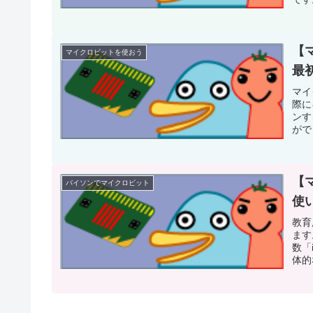
【
マイクロビットを使おう
最
マイ
際に
ンす
がで
も用
【
パイソンでマイクロビット
使
教育
ます
数「i
体的
きを