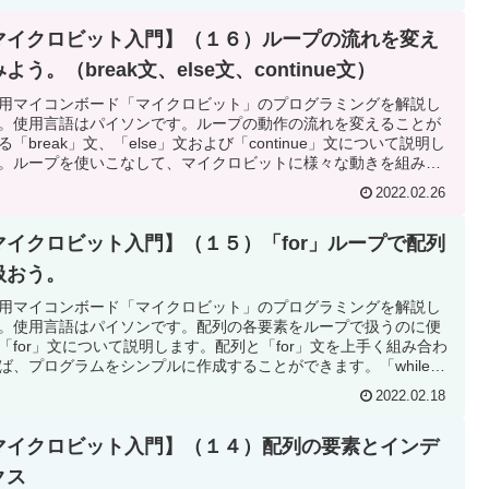
マイクロビット入門】（１６）ループの流れを変え
よう。（break文、else文、continue文）
用マイコンボード「マイクロビット」のプログラミングを解説し
。使用言語はパイソンです。ループの動作の流れを変えることが
る「break」文、「else」文および「continue」文について説明し
。ループを使いこなして、マイクロビットに様々な動きを組み込
みよう。
2022.02.26
マイクロビット入門】（１５）「for」ループで配列
扱おう。
用マイコンボード「マイクロビット」のプログラミングを解説し
。使用言語はパイソンです。配列の各要素をループで扱うのに便
「for」文について説明します。配列と「for」文を上手く組み合わ
ば、プログラムをシンプルに作成することができます。「while」
合わせて「for」文も理解しよう。
2022.02.18
マイクロビット入門】（１４）配列の要素とインデ
クス