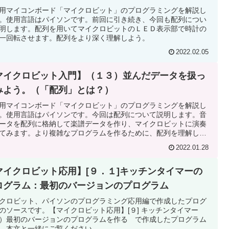
用マイコンボード「マイクロビット」のプログラミングを解説し
。使用言語はパイソンです。前回に引き続き、今回も配列につい
明します。配列を用いてマイクロビットのＬＥＤ表示部で時計の
一回転させます。配列をより深く理解しよう。
2022.02.05
マイクロビット入門】（１３）並んだデータを扱っ
みよう。（「配列」とは？）
用マイコンボード「マイクロビット」のプログラミングを解説し
。使用言語はパイソンです。今回は配列について説明します。音
ータを配列に格納して楽譜データを作り、マイクロビットに演奏
てみます。より複雑なプログラムを作るために、配列を理解しよ
2022.01.28
マイクロビット応用】[９．１]キッチンタイマーの
ログラム：最初のバージョンのプログラム
クロビット、パイソンのプログラミング応用編で作成したプログ
のソースです。【マイクロビット応用】[９] キッチンタイマー
）最初のバージョンのプログラムを作る で作成したプログラム
。本文と一緒にご覧ください。