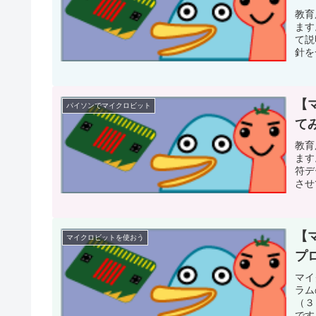
教育
ます
て説
針を
【
パイソンでマイクロビット
て
教育
ます
符デ
させ
う！
【
マイクロビットを使おう
プ
マイ
ラム
（３
です