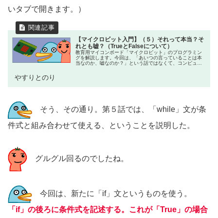
いタブで開きます。）
【マイクロビット入門】（５）それって本当？そ
れとも嘘？（TrueとFalseについて）
教育用マイコンボード「マイクロビット」のプログラミン
グを解説します。今回は、「あいつの言っていることは本
当なのか、嘘なのか？」という話ではなくて、コンピュー
ターで２つの数字の比較を行ったりするときの話です。
TrueやFalseという言葉につ...
やすりとのり
そう、その通り。第５話では、「while」文が条
件式と組み合わせて使える、ということを説明した。
グルグル回るのでしたね。
今回は、新たに「if」文というものを使う。
「if」の後ろに条件式を記述する。これが「True」の場合