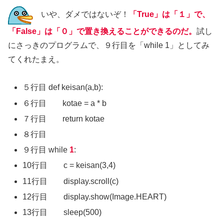
いや、ダメではないぞ！
「True」は「１」で、
「False」は「０」で置き換えることができるのだ。
試し
にさっきのプログラムで、９行目を「while 1」としてみ
てくれたまえ。
５行目 def keisan(a,b):
６行目 kotae = a * b
７行目 return kotae
８行目
９行目 while
1
:
10行目 c = keisan(3,4)
11行目 display.scroll(c)
12
行目 display.show(Image.HEART)
13行目 sleep(500)