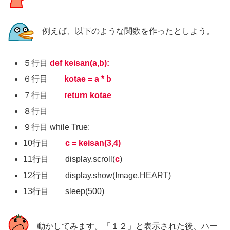
例えば、以下のような関数を作ったとしよう。
５行目
def keisan(a,b):
６行目
kotae = a * b
７行目
return kotae
８行目
９行目 while True:
10行目
c = keisan(3,4)
11行目 display.scroll(
c
)
12
行目 display.show(Image.HEART)
13行目 sleep(500)
動かしてみます。「１２」と表示された後、ハー