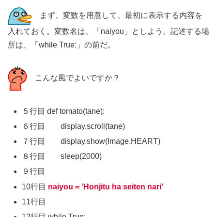
まず、変数を用意して、最初に表示する内容を
入れておく。変数名は、「naiyou」としよう。記述する場
所は、「while True:」の前だ。
こんな風でよいですか？
５行目 def tomato(tane):
６行目 display.scroll(tane)
７行目 display.show(Image.HEART)
８行目 sleep(2000)
９行目
10行目
naiyou = ‘Honjitu ha seiten nari’
11行目
12行目 while True: