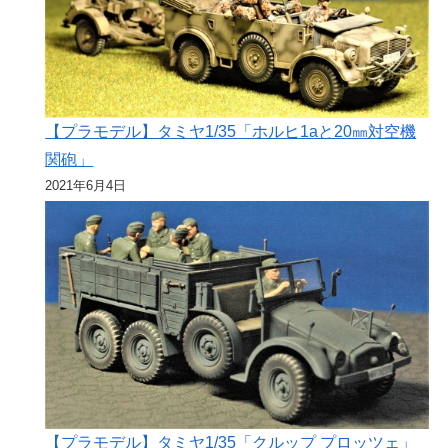
【プラモデル】タミヤ1/35「ホルヒ1aと20㎜対空機
関砲」
2021年6月4日
【プラモデル】タミヤ1/35「クルップ プロッツェ」