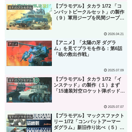
【プラモデル】タカラ 1/72 「コ
ＳＦのプラモデル
ンバットビークルセット」の製作
（９）軍用ジープを民間ジープに
改造した。
2026.04.21
【アニメ】「太陽の牙 ダグラ
アニメ
ム」を見てプラモを作る：第6話
「暁の救出作戦」
2025.07.09
【プラモデル】タカラ 1/72 「イ
ＳＦのプラモデル
ンステッド」の製作（１）まず
「15連装対空ロケット弾ポッドタ
イプ」が完成。
2025.07.07
【プラモデル】マックスファクト
ＳＦのプラモデル
リー 1/72「コンバットアーマー
ダグラム」新旧作り比べ（５）