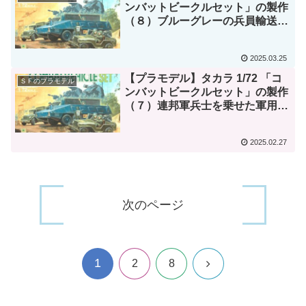
ンバットビークルセット」の製作
（８）ブルーグレーの兵員輸送車
を製作、2種類の方法でチッピン
グを試した。
2025.03.25
【プラモデル】タカラ 1/72 「コ
ＳＦのプラモデル
ンバットビークルセット」の製作
（７）連邦軍兵士を乗せた軍用ト
ラックが完成。
2025.02.27
次のページ
1
次
2
8
へ