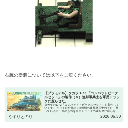
右腕の塗装については以下をご覧ください。
【プラモデル】タカラ 1/72 「コンバットビーク
ルセット」の製作（６）連邦軍兵士を軍用トラッ
クに座らせた。
タカラの1/72「コンバット・ビークルセット」を製作して
います。 キットに付属する5種類の連邦軍兵士のうち、座
っているポーズのものを軍用トラックの運転席に座らせら
れるように改造しました。また、以外の4種類を製作。主に
2026.05.30
やすりとのり
水性アクリル絵の具で塗装してみました。立ったポーズも
物も改造して軍用トラックに座らせました。 これらの兵士
を乗せるため、軍用トラック2台の製作も進めました。