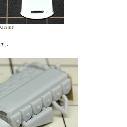
操縦席側
した。