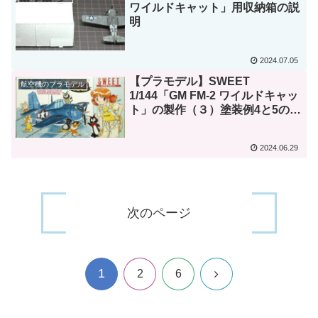
ワイルドキャット」用収納箱の説
明
2024.07.05
【プラモデル】SWEET
航空機のプラモデル
1/144「GM FM-2 ワイルドキャッ
ト」の製作（３）塗装例4と5の機
体を製作。すべての機体が完成し
ました！
2024.06.29
次のページ
1
次
2
6
へ