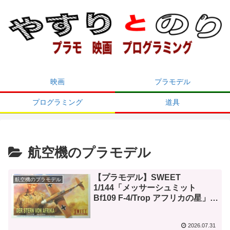
映画
プラモデル
プログラミング
道具
航空機のプラモデル
【プラモデル】SWEET
航空機のプラモデル
1/144「メッサーシュミット
Bf109 F-4/Trop アフリカの星」の
製作（２）間違いを修正しつつ製
作を進めた。
2026.07.31