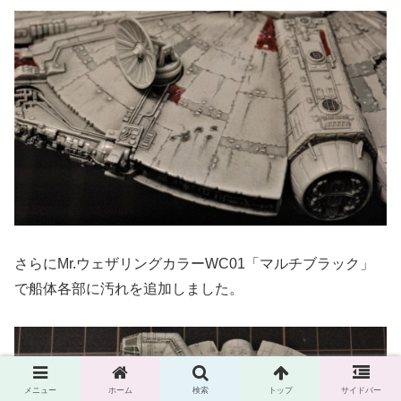
さらにMr.ウェザリングカラーWC01「マルチブラック」
で船体各部に汚れを追加しました。
メニュー
ホーム
検索
トップ
サイドバー