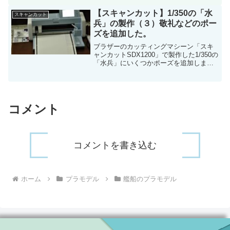
用します。今回は前後のマストとカタパ
ルトを製作しました。キットのパーツを
【スキャンカット】1/350の「水
スキャンカット
ベースにして伸ばしランナーやプラ材な
兵」の製作（３）敬礼などのポー
どでディテールアップを行いました。ま
ズを追加した。
た、主砲の14㎝砲はファインモールド
の、8㎝高角砲はピットロードのパーツを
ブラザーのカッティングマシーン「スキ
使用。「佐世保海軍工廠標準色」による
ャンカットSDX1200」で製作した1/350の
塗装も行いました。
「水兵」にいくつかポーズを追加しまし
た。「片手を広げたポーズ」3種類と「敬
礼のポーズ」を追加しました。当初「敬
礼のポーズ」を上手く製作出来ませんで
したが、試行錯誤を繰り返して、それら
しく見えるものにたどり着きました。ま
コメント
た、すでに製作済みのポーズも形状を調
整しました。
コメントを書き込む
ホーム
プラモデル
艦船のプラモデル