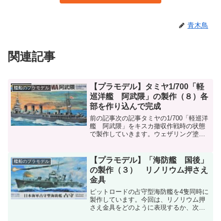
青木鳥
関連記事
【プラモデル】タミヤ1/700「軽
艦船のプラモデル
巡洋艦 阿武隈」の製作（８）各
部を作り込んで完成
前の記事次の記事タミヤの1/700「軽巡洋
艦 阿武隈」をキスカ撤収作戦時の状態
で製作していきます。ウェザリング塗装
を行い、リギングを実施。軍艦旗を掲げ
て、ようやく完成です！ウェザリング舷
側を中心として、船体各部にウェザリン
【プラモデル】「海防艦 国後」
艦船のプラモデル
グ塗装を施しました...
の製作（３） リノリウム押さえ
金具
ピットロードの占守型海防艦を4隻同時に
製作しています。今回は、リノリウム押
さえ金具をどのように表現するか、次の
４種類の方法を試してみました。 (1)塗