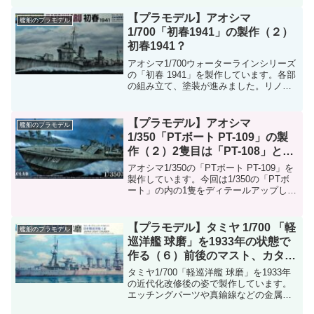
装で再現、(2)エッチングパーツを使って
みる、(3)伸ばしランナーで再現、(4)金色
【プラモデル】アオシマ
艦船のプラモデル
の色鉛筆で塗ってみる。実際に試してみ
1/700「初春1941」の製作（２）
てどうだったかを説明します。
初春1941？
アオシマ1/700ウォーターラインシリーズ
の「初春 1941」を製作しています。各部
の組み立て、塗装が進みました。リノリ
ウム押え金具は油彩色鉛筆で塗りまし
た。また、艦橋左右の舷灯は蛍光塗料で
塗装し、ブラックライトで光るようにし
【プラモデル】アオシマ
艦船のプラモデル
てみました。
1/350「PTボート PT-109」の製
作（２）2隻目は「PT-108」とし
て製作、海面ベースも製作中。
アオシマ1/350の「PTボート PT-109」を
製作しています。今回は1/350の「PTボ
ート」の内の1隻をディテールアップし
て、「PT-108」として製作しました。マ
ストを真鍮線で作り直し、それに合わせ
て連装機銃座の手すりなどを細く作り直
【プラモデル】タミヤ 1/700 「軽
艦船のプラモデル
しました。セリアの「ジオラマシート
巡洋艦 球磨」を1933年の状態で
波」を用いた海面ベースも製作中です。
作る（６）前後のマスト、カタパ
ルト、武装などの製作
タミヤ1/700「軽巡洋艦 球磨」を1933年
の近代化改修後の姿で製作しています。
エッチングパーツや真鍮線などの金属素
材を使わず、出来るだけプラ材のみを使