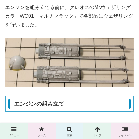
エンジンを組み立てる前に、クレオスのMr.ウェザリング
カラーWC01「マルチブラック」で各部品にウェザリング
を行いました。
エンジンの組み立て
いよいよエンジンを組み立てます。胴体左右のウィングの
先端からは、エンジンにつながる配線が出ています。
メニュー
ホーム
検索
トップ
サイドバー