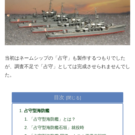
当初はネームシップの「占守」も製作するつもりでした
が、調査不足で「占守」としては完成させられませんでし
た。
目次
占守型海防艦
「占守型海防艦」とは？
「占守型海防艦石垣」就役時