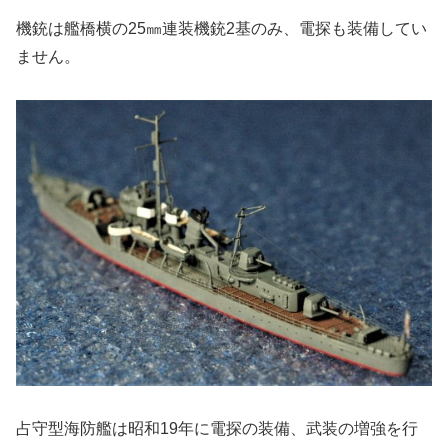
機銃は艦橋横の25㎜連装機銃2基のみ、電探も装備してい
ません。
占守型海防艦は昭和19年に電探の装備、武装の増強を行