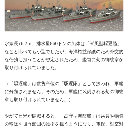
水線長76.2ｍ、排水量860トンの船体は「峯風型駆逐艦」
などと比べても小型でしたが、海洋権益保護のため外交的
な任務も担うことが想定されたため、艦首に菊の御紋章が
取り付けられていました。
（「駆逐艦」は数隻単位の「駆逐隊」として扱われ、軍艦
に分類されません。そのため、軍艦に装備される菊の御紋
章も取り付けられていません。）
やがて日米が開戦すると、「占守型海防艦」は兵員や物資
の輸送を担う船団の護衛を担うようになり、電探、対空対