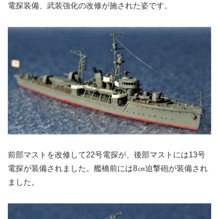
電探装備、武装強化の改修が施された姿です。
前部マストを改修して22号電探が、後部マストには13号
電探が装備されました。艦橋前には8㎝迫撃砲が装備され
ました。