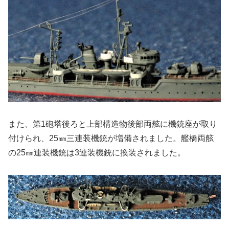
また、第1砲塔後ろと上部構造物後部両舷に機銃座が取り
付けられ、25㎜三連装機銃が増備されました。艦橋両舷
の25㎜連装機銃は3連装機銃に換装されました。