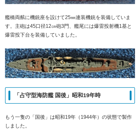
艦橋両舷に機銃座を設けて25㎜連装機銃を装備していま
す。主砲は45口径12㎝砲3門、艦尾には爆雷投射機1基と
爆雷投下台を装備していました。
「占守型海防艦 国後」昭和19年時
もう一隻の「国後」は昭和19年（1944年）の状態で製作
しました。